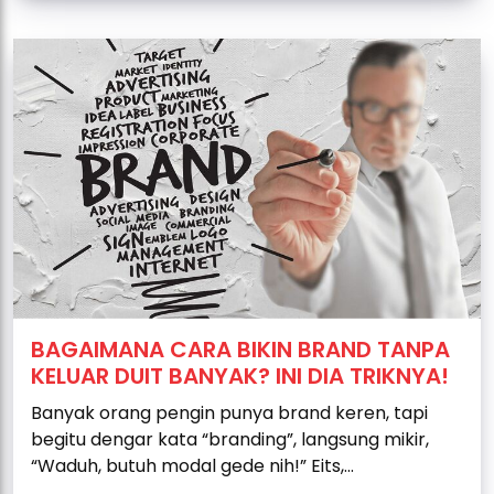
BAGAIMANA CARA BIKIN BRAND TANPA
KELUAR DUIT BANYAK? INI DIA TRIKNYA!
Banyak orang pengin punya brand keren, tapi
begitu dengar kata “branding”, langsung mikir,
“Waduh, butuh modal gede nih!” Eits,...