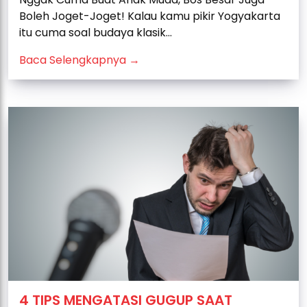
Boleh Joget-Joget! Kalau kamu pikir Yogyakarta
itu cuma soal budaya klasik...
Baca Selengkapnya →
4 TIPS MENGATASI GUGUP SAAT