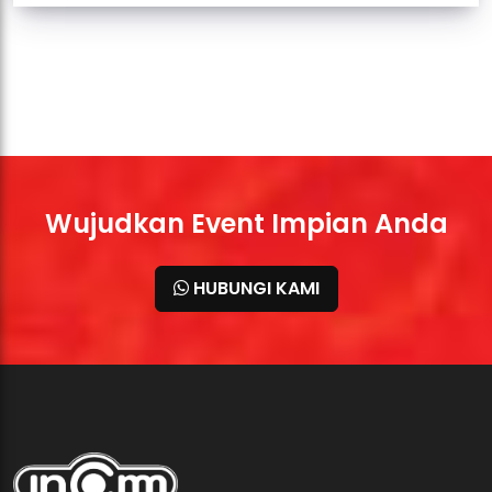
Wujudkan Event Impian Anda
HUBUNGI KAMI