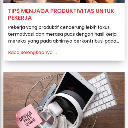
TIPS MENJAGA PRODUKTIVITAS UNTUK
PEKERJA
Pekerja yang produktif cenderung lebih fokus,
termotivasi, dan merasa puas dengan hasil kerja
mereka, yang pada akhirnya berkontribusi pada...
Baca Selengkapnya →