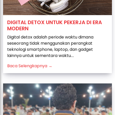
DIGITAL DETOX UNTUK PEKERJA DI ERA
MODERN
Digital detox adalah periode waktu dimana
seseorang tidak menggunakan perangkat
teknologi smartphone, laptop, dan gadget
lainnya untuk sementara waktu....
Baca Selengkapnya →