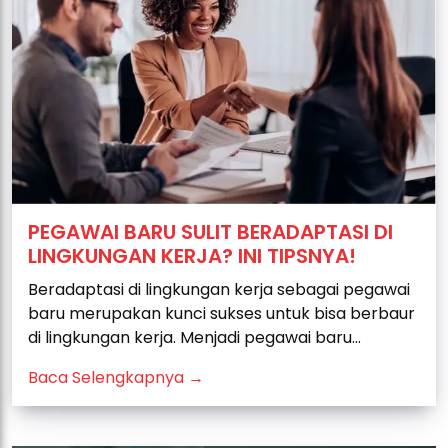
PEGAWAI BARU SULIT BERADAPTASI DI
LINGKUNGAN KERJA? INI TIPSNYA!
Beradaptasi di lingkungan kerja sebagai pegawai
baru merupakan kunci sukses untuk bisa berbaur
di lingkungan kerja. Menjadi pegawai baru...
Baca Selengkapnya →