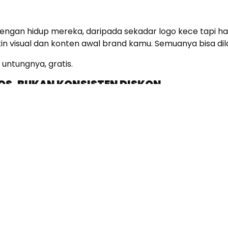
engan hidup mereka, daripada sekadar logo kece tapi ham
in visual dan konten awal brand kamu. Semuanya bisa dil
 untungnya, gratis.
SOS, BUKAN KONSISTEN DISKON
ol yang hemat biaya adalah aktif di media sosial. Tapi bu
ter brand kamu
u pengin share
, dan ajak ngobrol followers kamu. Semakin banyak inter
 mahal.