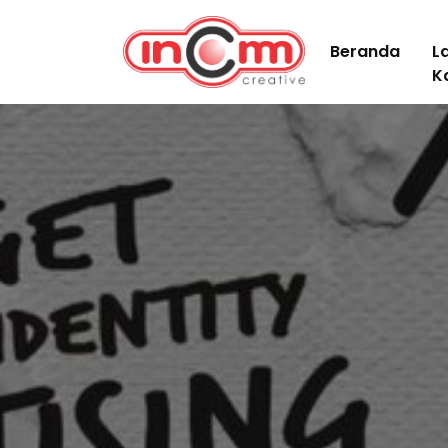
Beranda
L
K