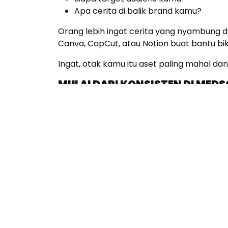
Apa cerita di balik brand kamu?
Orang lebih ingat cerita yang nyambung d
Canva, CapCut, atau Notion buat bantu bik
Ingat, otak kamu itu aset paling mahal dan
MULAI DARI KONSISTEN DI MED
Salah satu strategi membangun brand dari n
kunci.
Buat konten yang:
Relevan sama target audiens kamu
Punya tone yang sesuai dengan karak
Mampu bikin orang ngerasa relate ata
Jangan hanya fokus jualan. Edukasi, hibur
dikenal lebih luas tanpa harus bayar iklan