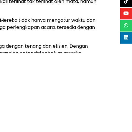
li terlihat tak terlihat oleh mata, namun
k. Mereka tidak hanya mengatur waktu dan
ngga perlengkapan acara, tersedia dengan
a dengan tenang dan efisien. Dengan
 masalah potensial sebelum mereka
penyedia layanan terkait, seperti vendor
bahwa semua pihak bekerja secara sinergis
kan dukungan penuh dan jaminan bahwa
sional, tetapi juga mitra terpercaya
eknis. Siapakah disini yang sering
 tidak ada yang tertinggal detilnya.