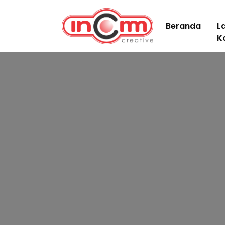
Beranda
L
K