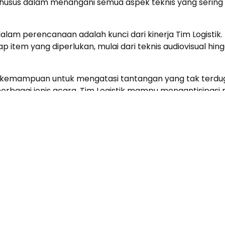
husus dalam menangani semua aspek teknis yang sering ka
alam perencanaan adalah kunci dari kinerja Tim Logisti
p item yang diperlukan, mulai dari teknis audiovisual hi
 kemampuan untuk mengatasi tantangan yang tak terdug
rbagai jenis acara, Tim Logistik mampu mengantisipasi
tif untuk menjaga acara tetap berjalan lancar.
uga tercermin dalam hubungan yang mereka bangun dengan 
pihak lain yang terlibat. Kerjasama erat ini memastikan 
 tak terlupakan bagi setiap tamu dan peserta.
n dan evaluasi pasca-acara,tim logistik siap memberi
i tingkat kepuasan yang tertinggi.
 Tak Terlihat tidak hanya menjadi tulang punggung opera
i kenyataan dengan penuh kemegahan dan kesempurnaan t
 lupa selalu mempunyai catatan atau checklist tugas agar