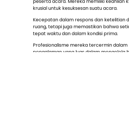
peserta acara. Mereka memiliki keahlian k
krusial untuk kesuksesan suatu acara.
Kecepatan dalam respons dan ketelitian d
ruang, tetapi juga memastikan bahwa setia
tepat waktu dan dalam kondisi prima.
Profesionalisme mereka tercermin dalam
pengalaman yang luas dalam mengelola be
muncul, dan menawarkan solusi yang inova
Selain itu, kehandalan Tim Logistik EO j
teknis, penyedia transportasi, dan pihak-
untuk menciptakan pengalaman acara yang
Dari perencanaan awal hingga pelaksanaa
setiap acara yang ditangani akan mencapa
Dengan demikian, Tim Logistik EO Pahlawan
dalam menjadikan visi acara klien menjad
mendapatkan tugas di tim logistik? Jangan