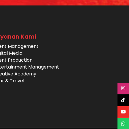
ayanan Kami
ent Management
gital Media
ent Production
tertainment Management
eative Academy
ur & Travel