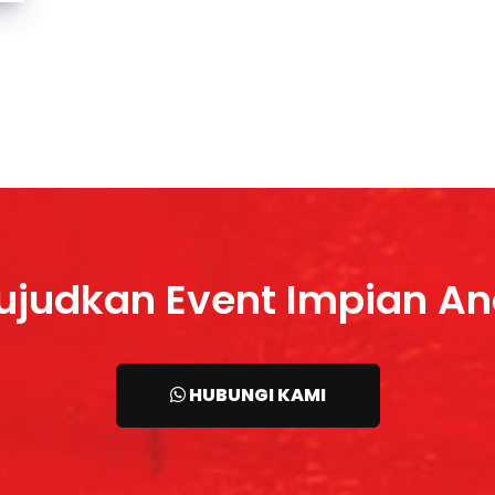
judkan Event Impian A
HUBUNGI KAMI