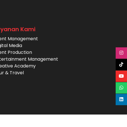
ayanan Kami
ent Management
gital Media
ent Production
tertainment Management
eative Academy
ur & Travel