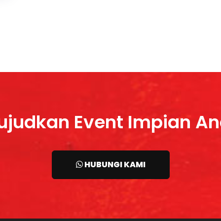
judkan Event Impian A
HUBUNGI KAMI