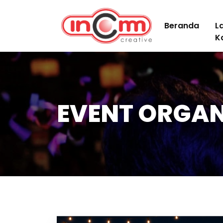
Beranda
L
K
EVENT ORGA