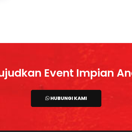
judkan Event Impian A
HUBUNGI KAMI