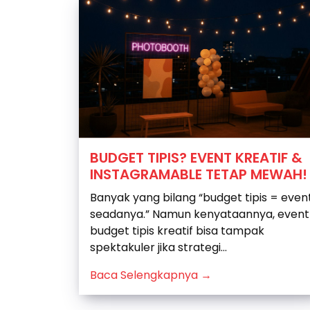
BUDGET TIPIS? EVENT KREATIF &
INSTAGRAMABLE TETAP MEWAH!
Banyak yang bilang “budget tipis = even
seadanya.” Namun kenyataannya, event
budget tipis kreatif bisa tampak
spektakuler jika strategi...
Baca Selengkapnya →