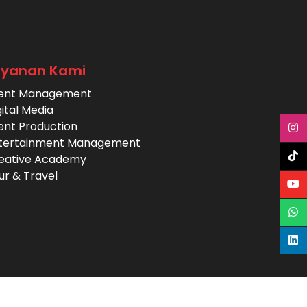
ayanan Kami
ent Management
gital Media
ent Production
tertainment Management
eative Academy
ur & Travel