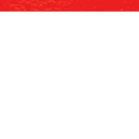
judkan Event Impian A
HUBUNGI KAMI
Kantor Kami
L
Kantor Jakarta
Ev
Jl Haji Kelik 5
Di