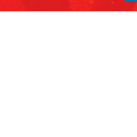
nda
ayanan Kami
ent Management
gital Media