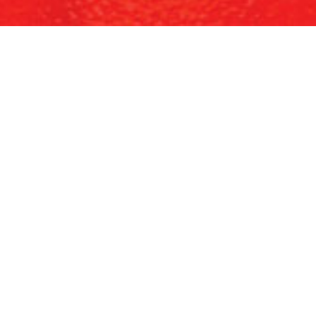
Wu
INCOMM Event Organizer hadir sebagai