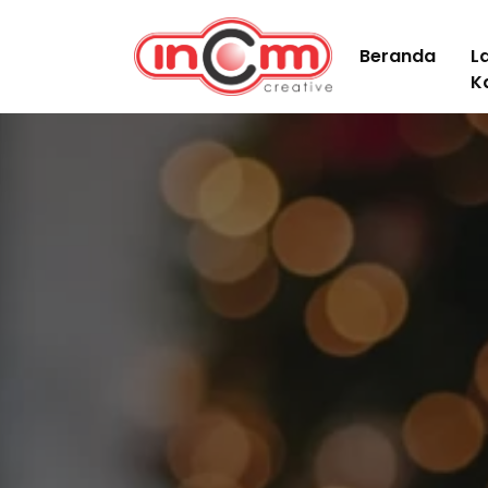
Beranda
L
K