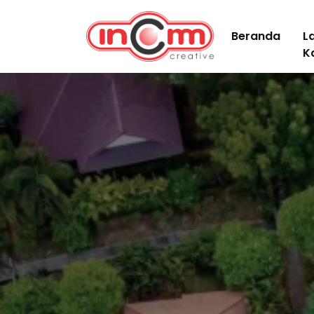
Beranda
L
K