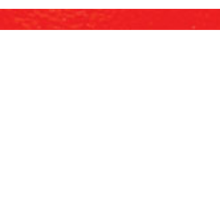
judkan Event Impian A
HUBUNGI KAMI
Kantor Kami
L